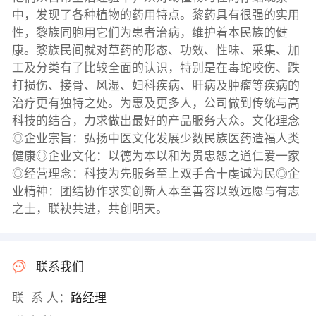
中，发现了各种植物的药用特点。黎药具有很强的实用
性，黎族同胞用它们为患者治病，维护着本民族的健
康。黎族民间就对草药的形态、功效、性味、采集、加
工及分类有了比较全面的认识，特别是在毒蛇咬伤、跌
打损伤、接骨、风湿、妇科疾病、肝病及肿瘤等疾病的
治疗更有独特之处。为惠及更多人，公司做到传统与高
科技的结合，力求做出最好的产品服务大众。文化理念
◎企业宗旨：弘扬中医文化发展少数民族医药造福人类
健康◎企业文化：以德为本以和为贵忠恕之道仁爱一家
◎经营理念：科技为先服务至上双手合十虔诚为民◎企
业精神：团结协作求实创新人本至善容以致远愿与有志
之士，联袂共进，共创明天。
联系我们
联 系 人：
路经理