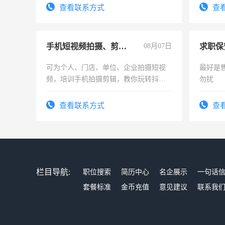
勤快的四五十，每天挣零花钱没问题！
查看联系方式
查
手机短视频拍摄、剪辑、抖音快手
08月07日
求职保
可为个人、门店、单位、企业拍摄短视
最好是
频，培训手机拍摄剪辑，教你玩转抖音
勿扰
可为个人、门店、单位、企业拍摄短视
频，培训手机拍摄剪辑，教你玩转抖
查看联系方式
查
音！你也可以成为拍摄达人！你也可以
成为拍摄达人！
栏目导航:
职位搜索
简历中心
名企展示
一句话
套餐标准
金币充值
意见建议
联系我