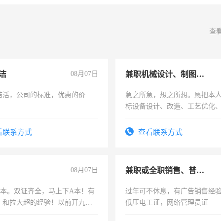
查
洁
08月07日
兼职机械设计、制图、设备改造
洁活，公司的标准，优惠的价
急之所急，想之所想。愿把本
标设备设计、改造、工艺优化
作和分解的经验与您分享。 真
结识有识之士，共享未来。
看联系方式
查看联系方式
08月07日
兼职或全职销售、普工、维修
，B本。双证齐全，马上下A本！有
过年可不休息，有广告销售经
，和拉大超的经验！以前开九米
低压电工证，网络管理员证
土车