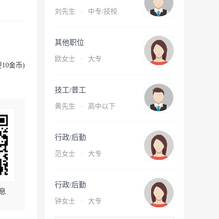
刘先生
·
中专/技校
其他职位
欧女士
·
大专
10金币)
技工/普工
黄先生
·
高中以下
行政/后勤
范女士
·
大专
行政/后勤
息
钟女士
·
大专