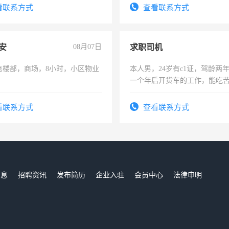
看联系方式
查看联系方式
安
08月07日
求职司机
售楼部，商场，8小时，小区物业
本人男，24岁有c1证，驾龄两
一个年后开货车的工作，能吃
加班。
看联系方式
查看联系方式
信息
招聘资讯
发布简历
企业入驻
会员中心
法律申明
们