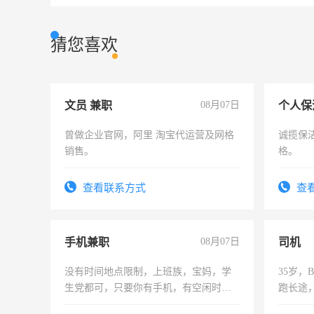
猜您喜欢
文员 兼职
08月07日
个人保
曾做企业官网，阿里 淘宝代运营及网格
诚揽保
销售。
格。
查看联系方式
查
手机兼职
08月07日
司机
没有时间地点限制，上班族，宝妈，学
35岁
生党都可，只要你有手机，有空闲时
跑长途
间，一单一结，一天二三十不成问题，
六，渣