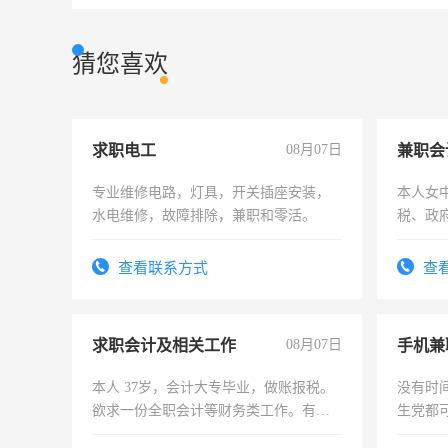
猜您喜欢
求职电工
08月07日
兼职会
专业维修电路，灯具，开关插座安装，
本人女
水电维修，故障排除，兼职和零活。
税、政
为各类
务，财
查看联系方式
查
作
求职会计及相关工作
08月07日
手机兼
本人 37岁，会计大专毕业，做账报税。
没有时
欲求一份全职会计等财务类工作。有会
生党都
计证
间，一