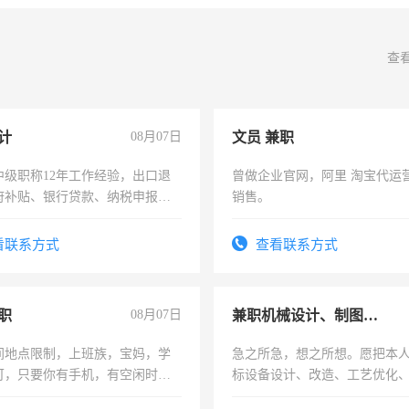
查
计
08月07日
文员 兼职
中级职称12年工作经验，出口退
曾做企业官网，阿里 淘宝代运
府补贴、银行贷款、纳税申报、
销售。
公司策划，设建新账，理乱账业
务咨询等业务。欲求兼职会计工
看联系方式
查看联系方式
职
08月07日
兼职机械设计、制图、设备改造
间地点限制，上班族，宝妈，学
急之所急，想之所想。愿把本
可，只要你有手机，有空闲时
标设备设计、改造、工艺优化
单一结，一天二三十不成问题，
作和分解的经验与您分享。 真