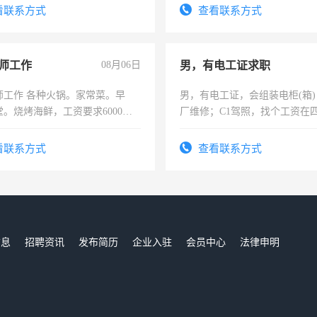
四五十，每天挣零花钱没问题！
结识有识之士，共享未来。
看联系方式
查看联系方式
师工作
08月06日
男，有电工证求职
师工作 各种火锅。家常菜。早
男，有电工证，会组装电柜(箱
。烧烤海鲜，工资要求6000以
厂维修；C1驾照，找个工资在
上，枣强县以外需要有住宿，
电话
看联系方式
查看联系方式
信息
招聘资讯
发布简历
企业入驻
会员中心
法律申明
们