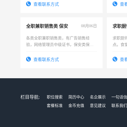
勤快的
查看联系方式
查
全职兼职销售类 保安
08月06日
求职厨
各类全职兼职销售类，有广告销售经
求职厨
验，网络管理员中级证书，保安类保安
点。食堂
队长，形象岗或幼儿园保安，维修水电
上
有高低压电工证和十几年工作经验
查看联系方式
查
栏目导航:
职位搜索
简历中心
名企展示
一句话
套餐标准
金币充值
意见建议
联系我