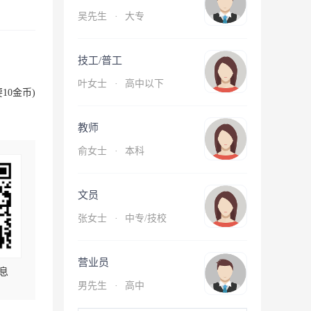
吴先生
·
大专
技工/普工
叶女士
·
高中以下
10金币)
教师
俞女士
·
本科
文员
张女士
·
中专/技校
营业员
息
男先生
·
高中